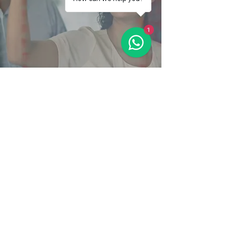
1
9 ESTRATEGIAS PARA CREAR
UN EQUIPO
23 de enero de 2023
Póngase en contacto
hello@3chomes.co
©2022 by 3chomes SAS